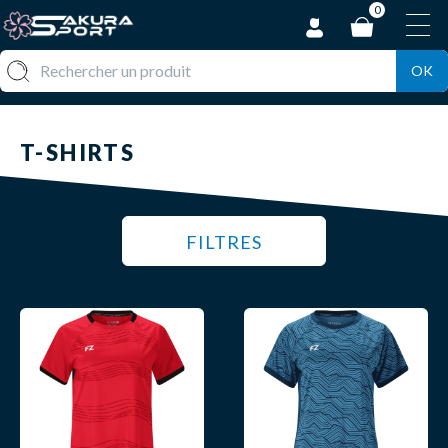
0
OK
T-SHIRTS
FILTRES