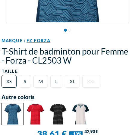
MARQUE :
FZ FORZA
T-Shirt de badminton pour Femme
- Forza - CL2503 W
TAILLE
XS
S
M
L
XL
XXL
Autre coloris
38,61 €
42,90 €
- 10%