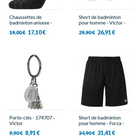
Chaussettes de
Short de badminton
badminton unisexe -
pour homme - Victor -
Forza - Comfort Sock
Function 4866
17,10 €
26,91 €
19,00 €
29,90 €
Short ( x3 )
Porte-clés - 174707 -
Short de badminton
Victor
pour homme - Forza -
Lindos 2 en 1
8,91 €
31,41 €
9,90 €
34,90 €