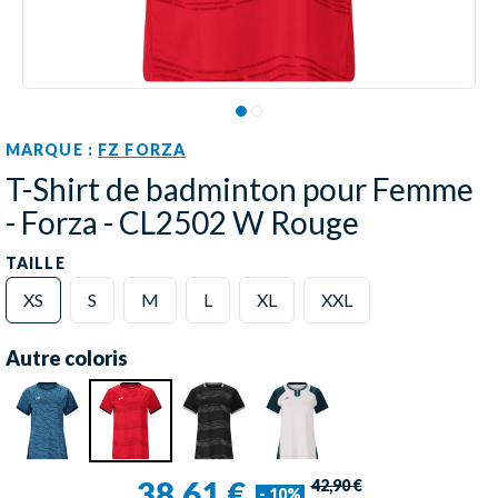
MARQUE :
FZ FORZA
T-Shirt de badminton pour Femme
- Forza - CL2502 W Rouge
TAILLE
XS
S
M
L
XL
XXL
Autre coloris
38,61 €
42,90 €
- 10%