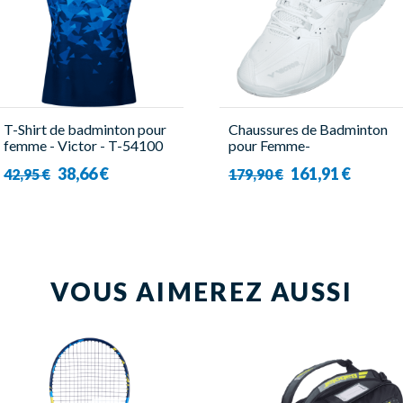
T-Shirt de badminton pour
Chaussures de Badminton
femme - Victor - T-54100
pour Femme-
B
P85000NLiteHYQ AM -
38,66 €
161,91 €
42,95 €
179,90 €
Victor
VOUS AIMEREZ AUSSI