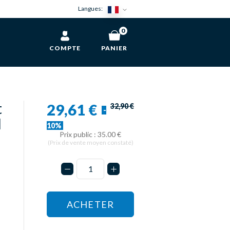
Langues:
0
COMPTE
PANIER
t
29,61 €
32,90 €
-
l
10%
Prix public : 35.00 €
(Prix de vente moyen constaté)
ACHETER