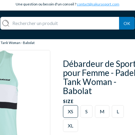
Une question ou besoin d'un conseil ?
contact@sakurasport.com
OK
 Tank Woman - Babolat
Débardeur de Spor
pour Femme - Pade
Tank Woman -
Babolat
SIZE
XS
S
M
L
XL