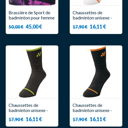
Brassière de Sport de
Chaussettes de
badminton pour femme
badminton unisexe -
- Forza - Limal Violet
19248YX Viktor
45,00 €
16,11 €
50,00 €
17,90 €
Axelsen Blanc/Orange -
Yonex
Chaussettes de
Chaussettes de
badminton unisexe -
badminton unisexe -
19248YX Viktor
19248YX Viktor
16,11 €
16,11 €
17,90 €
17,90 €
Axelsen Gris/Vert -
Axelsen Noir/Orange -
Yonex
Yonex