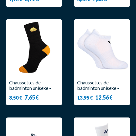
Chaussettes de
Chaussettes de
badminton unisexe -
badminton unisexe -
Victor - SK509DBZ C
Victor - Sneaker Sock (
7,65 €
12,56 €
8,50 €
13,95 €
x2 )