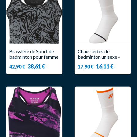
Brassière de Sport de
Chaussettes de
badminton pour femme
badminton unisexe -
- Forza - Limal Gris
19248YX Viktor
38,61 €
16,11 €
42,90 €
17,90 €
Axelsen Blanc/Noir -
Yonex