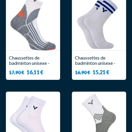
Chaussettes de
Chaussettes de
badminton unisexe -
badminton unisexe -
Victor - Indoor
Victor - SK 09 ( x2 )
16,11 €
15,21 €
17,90 €
16,90 €
Explosion ( x2 )