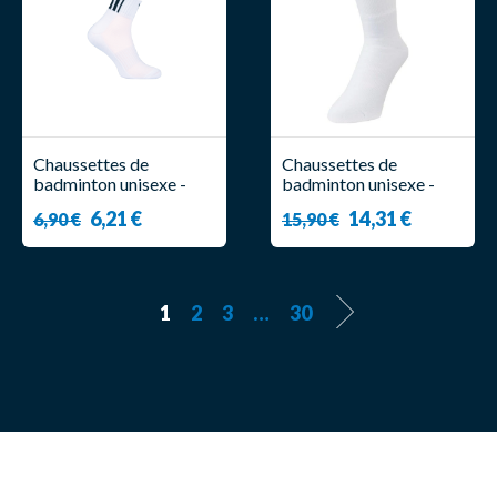
Chaussettes de
Chaussettes de
badminton unisexe -
badminton unisexe -
Victor - Summer Uni 09
Yonex - 19120
6,21 €
14,31 €
6,90 €
15,90 €
1
2
3
…
30