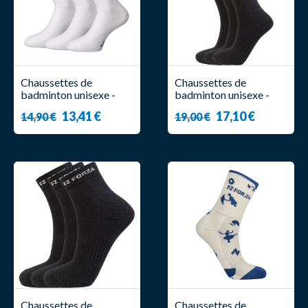
Chaussettes de
Chaussettes de
badminton unisexe -
badminton unisexe -
Forza - Classic Sock (
Forza - Comfort Sock
13,41 €
17,10 €
14,90 €
19,00 €
x3 )
Long ( x3 )
Chaussettes de
Chaussettes de