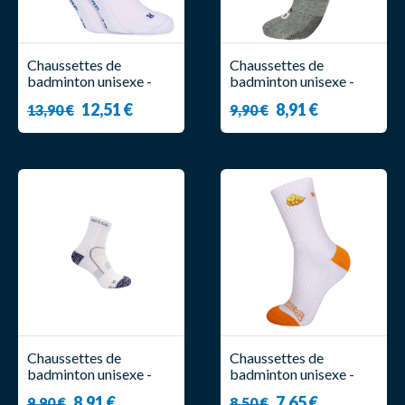
Chaussettes de
Chaussettes de
badminton unisexe -
badminton unisexe -
Victor - Indoor
Victor - SK 1010 A
12,51 €
8,91 €
13,90 €
9,90 €
Performance ( x2 )
Chaussettes de
Chaussettes de
badminton unisexe -
badminton unisexe -
Victor - SK Ripple
Victor - SK508DBZ A
8,91 €
7,65 €
9,90 €
8,50 €