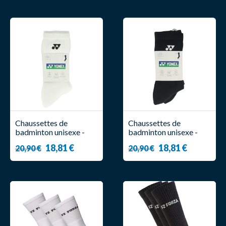
Chaussettes de
Chaussettes de
badminton unisexe -
badminton unisexe -
19256EX Blanc (X3) -
19256EX Noir (X3) -
18,81 €
18,81 €
20,90 €
20,90 €
Yonex
Yonex