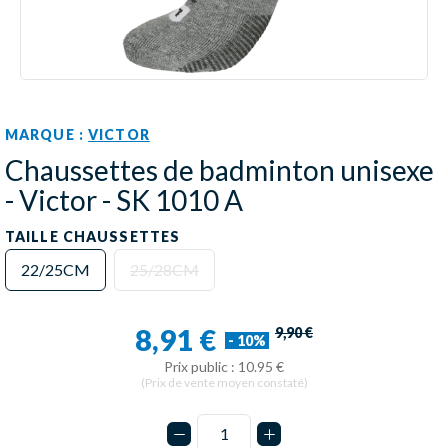
MARQUE :
VICTOR
Chaussettes de badminton unisexe
- Victor - SK 1010 A
TAILLE CHAUSSETTES
22/25CM
25/28CM
8,91 €
9,90 €
- 10%
Prix public : 10.95 €
(Prix de vente moyen constaté)