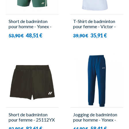
Short de badminton
T-Shirt de badminton
pour homme - Yonex -
pour femme - Victor -
15163EX
T-51001TD A
48,51 €
35,91 €
53,90 €
39,90 €
Short de badminton
Jogging de badminton
pour femme - 25112YX
pour homme - Yonex -
Noir - Yonex
60131EX Tour
83,61 €
58,41 €
92,90 €
64,90 €