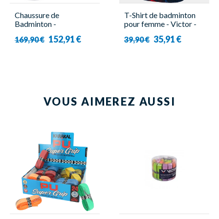
Chaussure de
T-Shirt de badminton
Badminton -
pour femme - Victor -
A970Nitrolite A -
T-41001TD C
152,91 €
35,91 €
169,90 €
39,90 €
Homme - Victor
VOUS AIMEREZ AUSSI