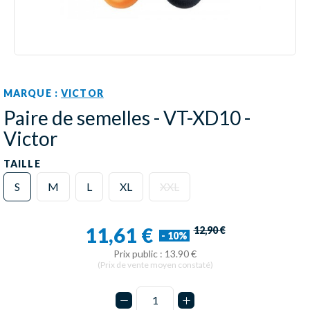
MARQUE :
VICTOR
Paire de semelles - VT-XD10 -
Victor
TAILLE
S
M
L
XL
XXL
11,61 €
12,90 €
- 10%
Prix public : 13.90 €
(Prix de vente moyen constaté)