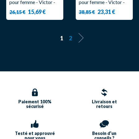
pour femme - Victor -
pour femme - Victor -
6529
T-04102 M
15,69 €
23,31 €
26,15 €
38,85 €
1
2
Paiement 100%
Livraison et
sécurisé
retours
Testé et approuvé
Besoin d’un
pour vous
conseils ?