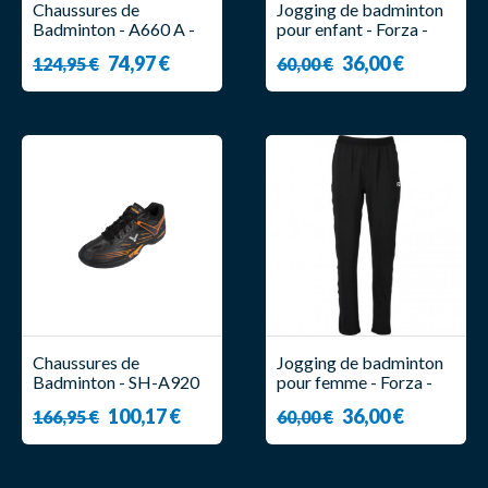
Chaussures de
Jogging de badminton
Badminton - A660 A -
pour enfant - Forza -
Homme - Victor
Canton
74,97 €
36,00 €
124,95 €
60,00 €
Chaussures de
Jogging de badminton
Badminton - SH-A920
pour femme - Forza -
C - Homme - Victor
Catrin
100,17 €
36,00 €
166,95 €
60,00 €