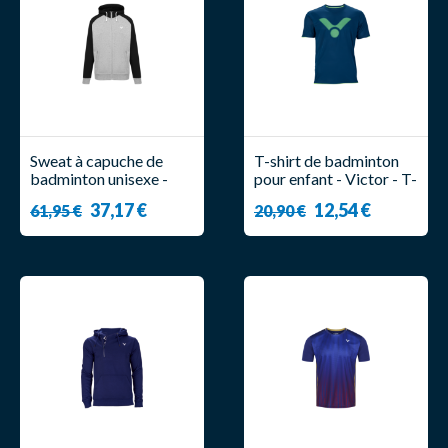
Sweat à capuche de
T-shirt de badminton
badminton unisexe -
pour enfant - Victor - T-
Victor - V-13400 H
03103 B
37,17 €
12,54 €
61,95 €
20,90 €