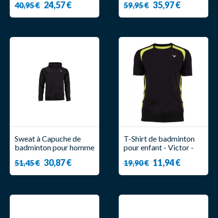
24,57 €
35,97 €
40,95 €
59,95 €
Sweat à Capuche de
T-Shirt de badminton
badminton pour homme
pour enfant - Victor -
- Victor - TA 3529
Function 6949
30,87 €
11,94 €
51,45 €
19,90 €