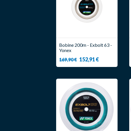
Bobine 200m - Exbolt 63 -
Yonex
152,91 €
169,90 €