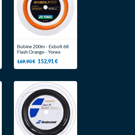
Bobine 200m - Exbolt 68
Flash Orange - Yonex
152,91 €
169,90 €