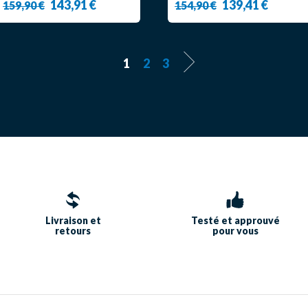
143,91 €
139,41 €
159,90 €
154,90 €
1
2
3
Livraison et
Testé et approuvé
retours
pour vous