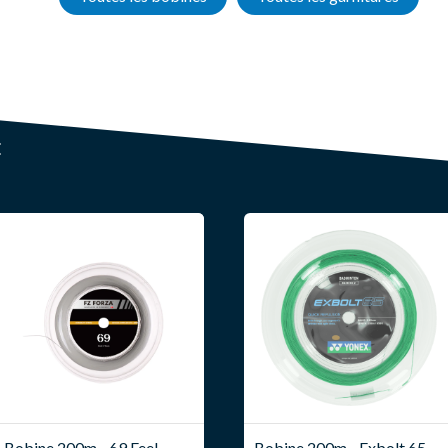
E
Bobine 200m - 69 Feel -
Bobine 200m - Exbolt 65