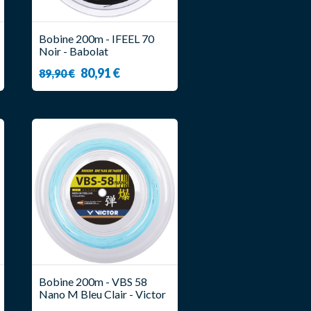
Bobine 200m - IFEEL 70
Noir - Babolat
80,91 €
89,90 €
Bobine 200m - VBS 58
Nano M Bleu Clair - Victor