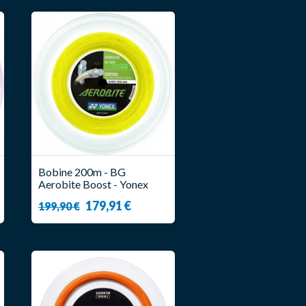
Bobine 200m - BG
Aerobite Boost - Yonex
179,91 €
199,90 €