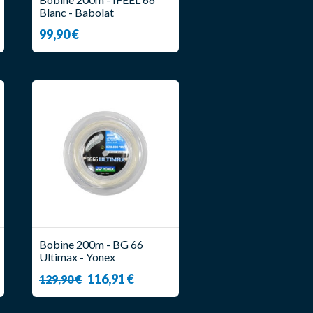
Blanc - Babolat
99,90 €
Bobine 200m - BG 66
Ultimax - Yonex
116,91 €
129,90 €