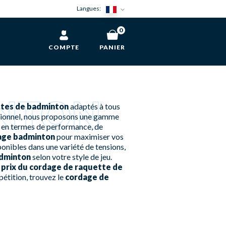
Langues:
0
COMPTE
PANIER
NTON
ttes de badminton
adaptés à tous
ssionnel, nous proposons une gamme
 en termes de performance, de
dage badminton
pour maximiser vos
onibles dans une variété de tensions,
adminton
selon votre style de jeu.
e
prix du cordage de raquette de
pétition, trouvez le
cordage de