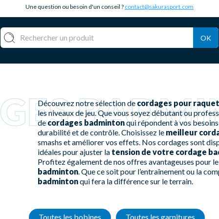
Une question ou besoin d'un conseil ?
contact@sakurasport.com
OK
GES BADMI
Découvrez notre sélection de
cordages pour raque
les niveaux de jeu. Que vous soyez débutant ou profe
de
cordages badminton
qui répondent à vos besoins
durabilité et de contrôle. Choisissez le
meilleur cor
smashs et améliorer vos effets. Nos cordages sont disp
idéales pour ajuster la
tension de votre cordage b
Profitez également de nos offres avantageuses pour l
badminton
. Que ce soit pour l’entraînement ou la com
badminton
qui fera la différence sur le terrain.
Toutes les bobines
Toutes les garnitures