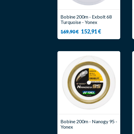
Bobine 200m - Exbolt 68
Turquoise - Yonex
152,91 €
169,90 €
Bobine 200m - Nanogy 95 -
Yonex