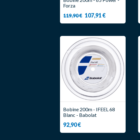
Forza
107,91 €
119,90 €
Bobine 200m - IFEEL 68
Blanc - Babolat
92,90 €