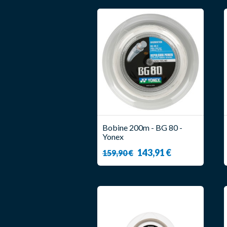
Bobine 200m - BG 80 -
Yonex
143,91 €
159,90 €