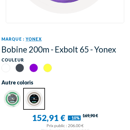
MARQUE :
YONEX
Bobine 200m - Exbolt 65 - Yonex
COULEUR
Blanc
Noir
Violet
Jaune
Autre coloris
152,91 €
169,90 €
- 10%
Prix public : 206.00 €