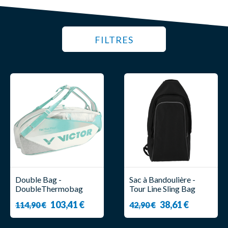
FILTRES
Double Bag -
Sac à Bandoulière -
DoubleThermobag
Tour Line Sling Bag
BR5233 TTY AR -
Noir - Forza
103,41 €
38,61 €
114,90 €
42,90 €
Victor