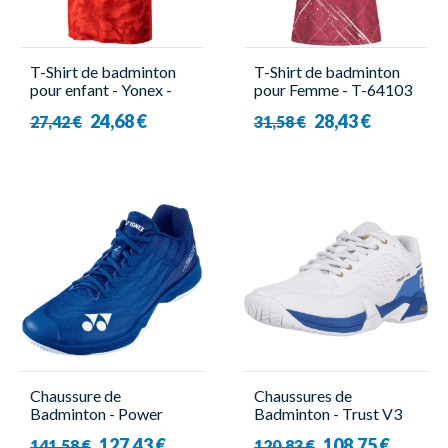
T-Shirt de badminton
T-Shirt de badminton
pour enfant - Yonex -
pour Femme - T-64103
YJ0033EX Rouge
D Rouge - Victor
24,68 €
28,43 €
27,42 €
31,58 €
Chaussure de
Chaussures de
Badminton - Power
Badminton - Trust V3
Cushion Aerus Z2 Navy
W - Femme - Forza
127,43 €
108,75 €
141,58 €
120,83 €