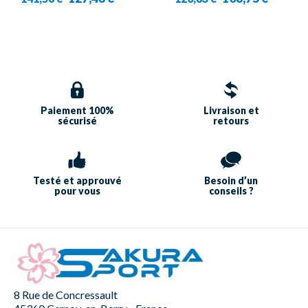
Blue - Homme - Yonex
Paiement 100%
Livraison et
sécurisé
retours
Testé et approuvé
Besoin d’un
pour vous
conseils ?
8 Rue de Concressault