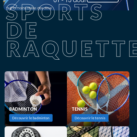
SPORTS
DE
RAQUETT
BADMINTON
TENNIS
Découvrir le badminton
Découvrir le tennis