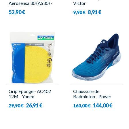
Aerosensa 30 (AS30) -
Victor
12 Pieces - Yonex
52,90 €
8,91 €
9,90 €
Grip Eponge - AC402
Chaussure de
12M - Yonex
Badminton - Power
Cushion Cascade Drive
26,91 €
144,00 €
29,90 €
160,00 €
Bleu Claire - Homme -
Yonex