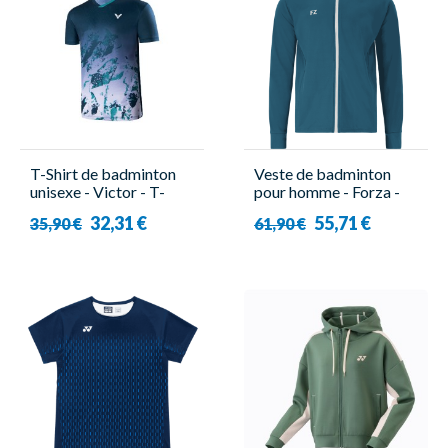
T-Shirt de badminton
Veste de badminton
unisexe - Victor - T-
pour homme - Forza -
40019 B
Americ
32,31 €
55,71 €
35,90 €
61,90 €