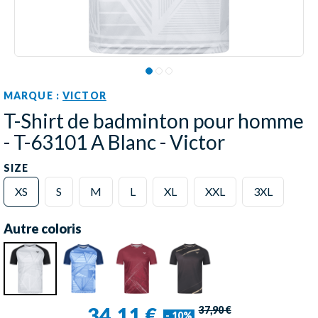
MARQUE :
VICTOR
T-Shirt de badminton pour homme
- T-63101 A Blanc - Victor
SIZE
XS
S
M
L
XL
XXL
3XL
Autre coloris
34,11 €
37,90 €
- 10%