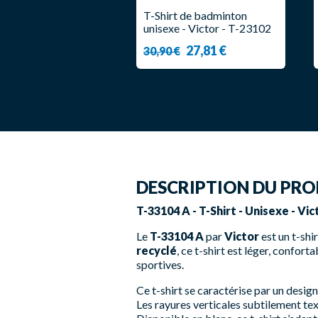
T-Shirt de badminton
unisexe - Victor - T-23102
C
27,81 €
30,90 €
DESCRIPTION DU PRO
T-33104 A - T-Shirt - Unisexe - Vi
Le
T-33104 A
par
Victor
est un t-shi
recyclé
, ce t-shirt est léger, confor
sportives.
Ce t-shirt se caractérise par un desig
Les rayures verticales subtilement te