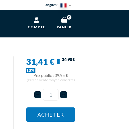
Langues:
0
COMPTE
PANIER
31,41 €
34,90 €
-
10%
Prix public : 39.95 €
(Prix de vente moyen constaté)
ACHETER