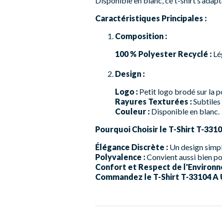
Disponible en blanc, ce t-shirt s’adap
Caractéristiques Principales :
Composition :
100 % Polyester Recyclé :
Lég
Design :
Logo :
Petit logo brodé sur la p
Rayures Texturées :
Subtiles 
Couleur :
Disponible en blanc.
Pourquoi Choisir le T-Shirt T-331
Élégance Discrète :
Un design simpl
Polyvalence :
Convient aussi bien po
Confort et Respect de l'Environn
Commandez le T-Shirt T-33104 A U