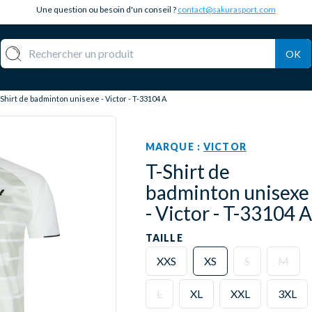
Une question ou besoin d'un conseil ?
contact@sakurasport.com
OK
Shirt de badminton unisexe - Victor - T-33104 A
MARQUE :
VICTOR
T-Shirt de
badminton unisexe
- Victor - T-33104 A
TAILLE
XXS
XS
S
M
L
XL
XXL
3XL