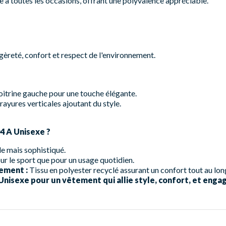
te à toutes les occasions, offrant une polyvalence appréciable.
èreté, confort et respect de l'environnement.
oitrine gauche pour une touche élégante.
rayures verticales ajoutant du style.
04 A Unisexe ?
e mais sophistiqué.
ur le sport que pour un usage quotidien.
ement :
Tissu en polyester recyclé assurant un confort tout au long
nisexe pour un vêtement qui allie style, confort, et eng