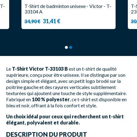
 T-
T-Shirt de badminton unisexe - Victor - T-
T-
33104 A
23
31,41 €
34,90 €
30
Le
T-Shirt Victor T-33103 B
est un t-shirt de qualité
supérieure, conçu pour être unisexe. Il se distingue par son
design simple et élégant, avec un petit logo brodé sur la
poitrine gauche et des rayures verticales subtilement
texturées qui ajoutent une touche de style supplémentaire.
Fabriqué en
100 % polyester
, ce t-shirt est disponible en
bleu et noir, offrant à la fois confort et style.
Un choix idéal pour ceux qui recherchent un t-shirt
élégant, polyvalent et durable.
DESCRIPTION DU PRODUIT