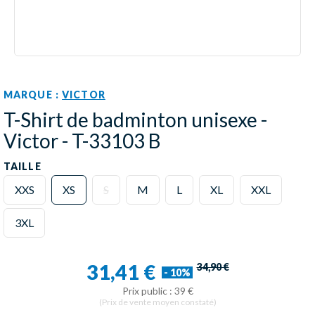
MARQUE :
VICTOR
T-Shirt de badminton unisexe -
Victor - T-33103 B
TAILLE
XXS
XS
S
M
L
XL
XXL
3XL
31,41 €
34,90 €
- 10%
Prix public : 39 €
(Prix de vente moyen constaté)