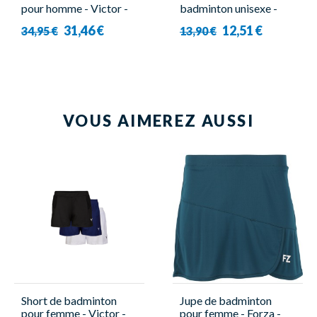
pour homme - Victor -
badminton unisexe -
R-03200 B
Victor - Indoor
31,46 €
12,51 €
34,95 €
13,90 €
Performance ( x2 )
VOUS AIMEREZ AUSSI
Short de badminton
Jupe de badminton
pour femme - Victor -
pour femme - Forza -