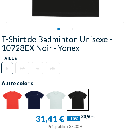
T-Shirt de Badminton Unisexe -
10728EX Noir - Yonex
TAILLE
S
M
L
XL
Autre coloris
31,41 €
34,90 €
- 10%
Prix public : 35.00 €