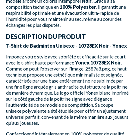
modèle arbore un coloris intemporel
Noir
. Grâce à sa
composition technique en
100% Polyester
, il garantit une
respirabilité optimale et une évacuation ultra-rapide de
l'humidité pour vous maintenir au sec, même au cœur des
échanges les plus disputés.
DESCRIPTION DU PRODUIT
T-Shirt de Badminton Unisexe - 10728EX Noir - Yonex
Imponez votre style avec sobriété et efficacité sur le court
avec le t-shirt haute performance
Yonex 10728EX Noir
.
Comme on peut l'observer sur l'image_2587a8.png, ce haut
technique propose une esthétique minimaliste et soignée,
caractérisée par une base entièrement noire sublimée par
une fine ligne arquée gris anthracite qui structure la poitrine
de manière dynamique. Le logo officiel Yonex blanc imprimé
sur le côté gauche de la poitrine signe avec élégance
l'authenticité de ce modèle de compétition. Sa coupe
unisexe polyvalente a été étudiée pour offrir un ajustement
universel parfait, convenant de la même manière aux joueurs
qu'aux joueuses.
Confectionné intégralement en 100% polyester de qualité