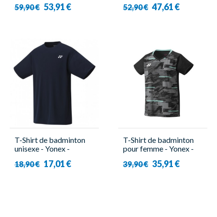
20774EX Tour Elite
B Bleu - Victor
53,91 €
47,61 €
59,90 €
52,90 €
T-Shirt de badminton
T-Shirt de badminton
unisexe - Yonex -
pour femme - Yonex -
YM0023
YW0034EX
17,01 €
35,91 €
18,90 €
39,90 €