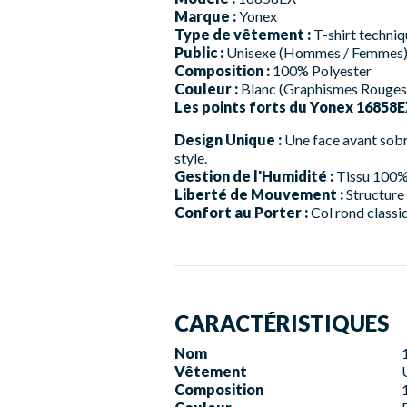
Marque :
Yonex
Type de vêtement :
T-shirt techni
Public :
Unisexe (Hommes / Femmes
Composition :
100% Polyester
Couleur :
Blanc (Graphismes Rouges
Les points forts du Yonex 16858EX
Design Unique :
Une face avant sobr
style.
Gestion de l'Humidité :
Tissu 100% 
Liberté de Mouvement :
Structure 
Confort au Porter :
Col rond classiq
CARACTÉRISTIQUES
Nom
Vêtement
Composition