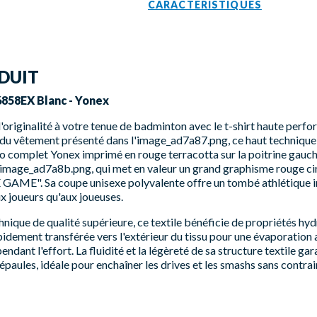
CARACTÉRISTIQUES
DUIT
6858EX Blanc - Yonex
'originalité à votre tenue de badminton avec le t-shirt haute per
 du vêtement présenté dans l'image_ad7a87.png, ce haut technique
go complet Yonex imprimé en rouge terracotta sur la poitrine gauch
l'image_ad7a8b.png, qui met en valeur un grand graphisme rouge cir
INE GAME". Sa coupe unisexe polyvalente offre un tombé athlétique
x joueurs qu'aux joueuses.
nique de qualité supérieure, ce textile bénéficie de propriétés h
pidement transférée vers l'extérieur du tissu pour une évaporation 
ndant l'effort. La fluidité et la légèreté de sa structure textile gar
aules, idéale pour enchaîner les drives et les smashs sans contrai