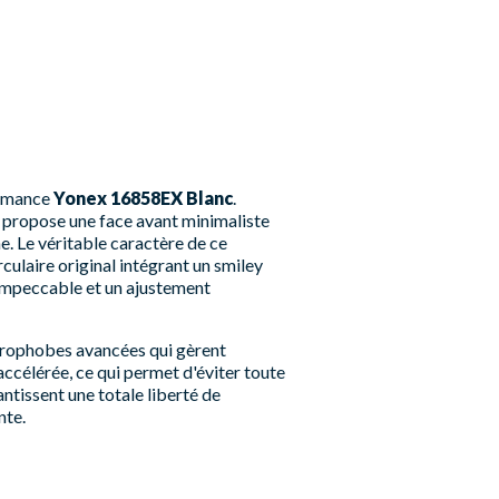
formance
Yonex 16858EX Blanc
.
 propose une face avant minimaliste
e. Le véritable caractère de ce
culaire original intégrant un smiley
 impeccable et un ajustement
ydrophobes avancées qui gèrent
accélérée, ce qui permet d'éviter toute
antissent une totale liberté de
nte.