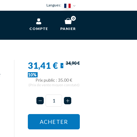
Langues:
0
COMPTE
PANIER
31,41 €
34,90 €
-
e
10%
Prix public : 35.00 €
(Prix de vente moyen constaté)
ACHETER