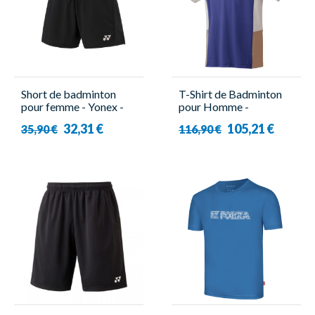
Short de badminton
T-Shirt de Badminton
pour femme - Yonex -
pour Homme -
YW0047EX
10637YX Bleu - Yonex
32,31 €
105,21 €
35,90 €
116,90 €