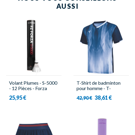
AUSSI
Volant Plumes - S-5000
T-Shirt de badminton
- 12 Pièces - Forza
pour homme - T-
60002TD F Bleu -
25,95 €
38,61 €
42,90 €
Victor