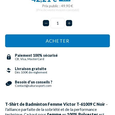
Prix public : 49.90 €
(Prix de vente moyen constaté)
ACHETER
Paiement 100% sécurisé
CB, Visa, MasterCard
Livraison gratuite
Dès 100€ de règlement
Besoin d’un conseils ?
Contact@sakurasport.com
T-Shirt de Badminton Femme Victor T-61009 C Noir
–
l'alliance parfaite de la sobriété et de la performance
technique. Ce haut pour
femme
en
100% Polyester
est