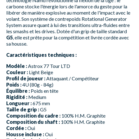
technologie Namd révolutionne la flexion de la tige : le
carbone stocke l'énergie lors de l'amorce du geste pour la
libérer de manière explosive au moment de l'impact avec le
volant. Son système de contrepoids Rotational Generator
System assure quant à lui des transitions ultra-fluides entre
les smashs et les drives. Dotée d'un grip de taille standard
G5
, elle est prête pour la compétition et livrée cordée avec
sa housse.
Caractéristiques techniques :
Modèle :
Astrox 77 Tour LTD
Couleur :
Light Beige
Profil de joueur :
Attaquant / Compétiteur
Poids :
4U (80g - 84g)
Équilibre :
Poids en tête
Rigidité :
Medium
Longueur :
675 mm
Taille de grip :
G5
Composition du cadre :
100% H.M. Graphite
Composition du shaft :
100% H.M. Graphite
Cordée :
Oui
Housse incluse :
Oui