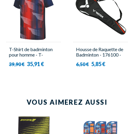
T-Shirt de badminton
Housse de Raquette de
pour homme - T-
Badminton - 176100 -
60001TD B Bleu -
Victor
35,91 €
5,85 €
39,90 €
6,50 €
Victor
VOUS AIMEREZ AUSSI