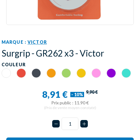
MARQUE :
VICTOR
Surgrip - GR262 x3 - Victor
COULEUR
Blanc
Rouge
Noir
Orange
Vert
Jaune
Rose
Violet
Turquoi
8,91 €
9,90 €
- 10%
Prix public : 11.90 €
(Prix de vente moyen constaté)