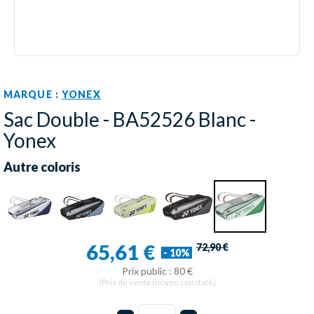
MARQUE :
YONEX
Sac Double - BA52526 Blanc -
Yonex
Autre coloris
65,61 €
72,90 €
- 10%
Prix public : 80 €
(Prix de vente moyen constaté)