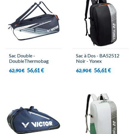
Sac Double -
Sac à Dos - BA52512
DoubleThermobag
Noir - Yonex
BR5260 BA - Victor
56,61 €
56,61 €
62,90 €
62,90 €