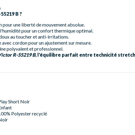
n
-55219 B ?
h pour une liberté de mouvement absolue.
l'humidité pour un confort thermique optimal.
doux au toucher et anti-irritations.
e avec cordon pour un ajustement sur mesure.
ne polyvalent et professionnel.
ictor R-55219 B
, l'équilibre parfait entre technicité stretc
Play Short Noir
Enfant
100% Polyester recyclé
Noir