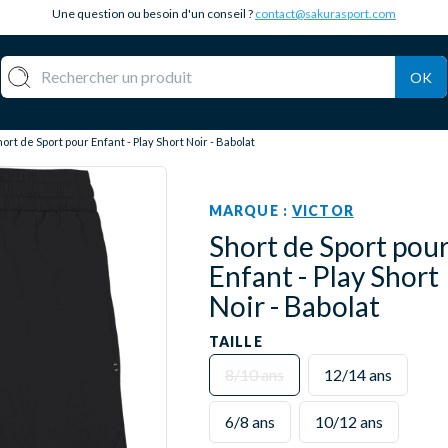
Une question ou besoin d'un conseil ?
contact@sakurasport.com
OK
ort de Sport pour Enfant - Play Short Noir - Babolat
MARQUE :
VICTOR
Short de Sport pou
Enfant - Play Short
Noir - Babolat
TAILLE
8/10 ans
12/14 ans
6/8 ans
10/12 ans