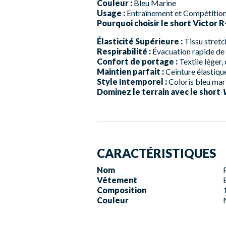
Couleur :
Bleu Marine
Usage :
Entraînement et Compétitio
Pourquoi choisir le short Victor R
Élasticité Supérieure :
Tissu stretc
Respirabilité :
Évacuation rapide de 
Confort de portage :
Textile léger, 
Maintien parfait :
Ceinture élastiqu
Style Intemporel :
Coloris bleu mari
Dominez le terrain avec le short
V
CARACTÉRISTIQUES
Nom
Vêtement
Composition
Couleur