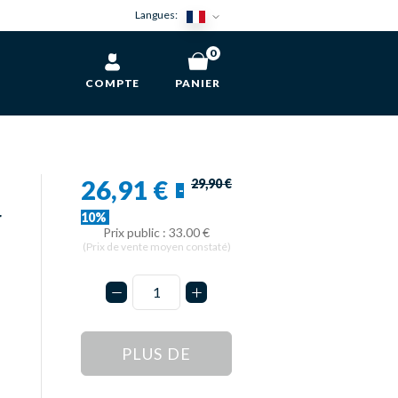
Langues:
0
COMPTE
PANIER
26,91 €
29,90 €
-
r
10%
Prix public : 33.00 €
(Prix de vente moyen constaté)
PLUS DE
STOCK