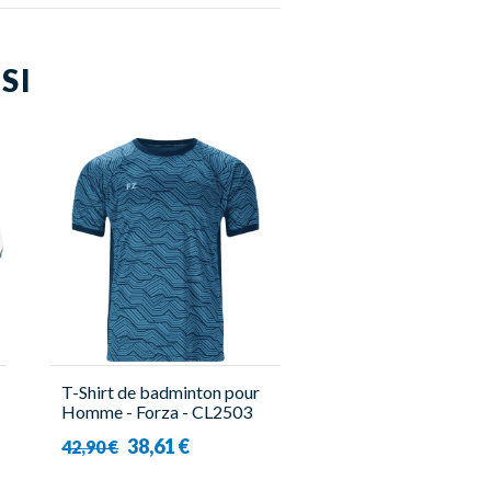
SI
T-Shirt de badminton pour
Homme - Forza - CL2503
M
38,61 €
42,90 €