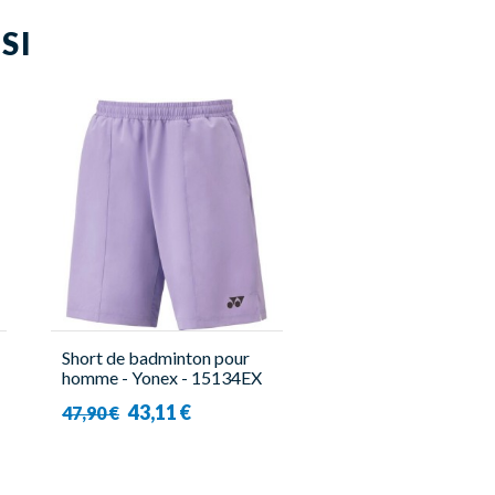
SI
Short de badminton pour
homme - Yonex - 15134EX
43,11 €
47,90 €