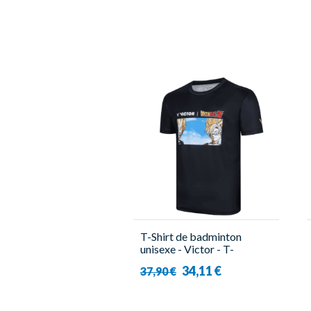
T-Shirt de badminton
unisexe - Victor - T-
501DBZ C
34,11 €
37,90 €