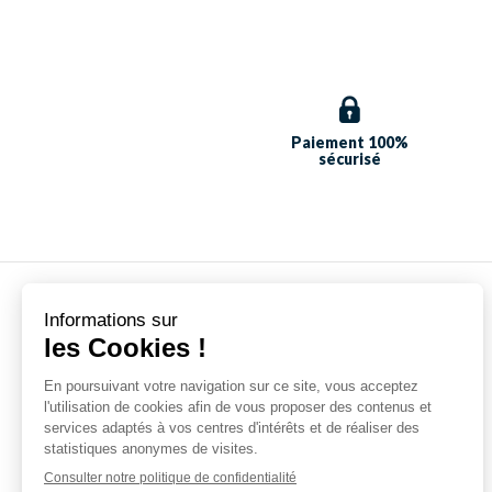
Paiement 100%
sécurisé
8 Rue de Concressault
45360 Cernoy-en-Berry -
France
0636952533
Contact@sakurasport.com