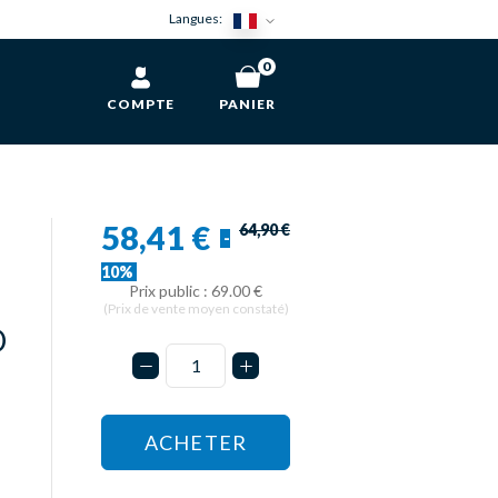
Langues:
0
COMPTE
PANIER
58,41 €
64,90 €
-
10%
Prix public : 69.00 €
(Prix de vente moyen constaté)
D
ACHETER