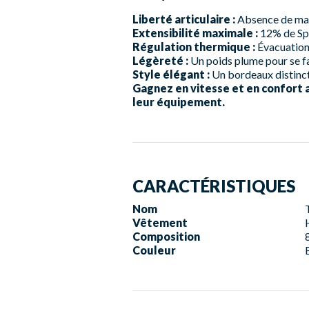
Liberté articulaire :
Absence de manc
Extensibilité maximale :
12% de Spa
Régulation thermique :
Évacuation 
Légèreté :
Un poids plume pour se fai
Style élégant :
Un bordeaux distincti
Gagnez en vitesse et en confort
leur équipement.
CARACTÉRISTIQUES
Nom
Vêtement
Composition
Couleur