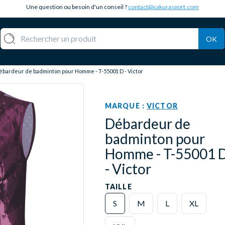
Une question ou besoin d'un conseil ?
contact@sakurasport.com
OK
ébardeur de badminton pour Homme - T-55001 D - Victor
MARQUE :
VICTOR
Débardeur de
badminton pour
Homme - T-55001 
- Victor
TAILLE
S
M
L
XL