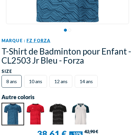
MARQUE :
FZ FORZA
T-Shirt de Badminton pour Enfant -
CL2503 Jr Bleu - Forza
SIZE
8 ans
10 ans
12 ans
14 ans
Autre coloris
38,61 €
42,90 €
- 10%