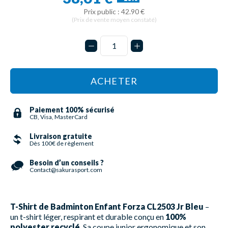
Prix public : 42.90 €
(Prix de vente moyen constaté)
ACHETER
Paiement 100% sécurisé
CB, Visa, MasterCard
Livraison gratuite
Dès 100€ de règlement
Besoin d’un conseils ?
Contact@sakurasport.com
T-Shirt de Badminton Enfant Forza CL2503 Jr Bleu
–
un t-shirt léger, respirant et durable conçu en
100%
polyester recyclé
. Sa coupe junior ergonomique et son