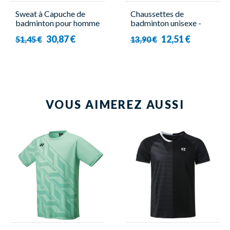
Sweat à Capuche de
Chaussettes de
badminton pour homme
badminton unisexe -
- Victor - TA 3529
Victor - Indoor Sport
30,87 €
12,51 €
51,45 €
13,90 €
3000 ( x3 )
VOUS AIMEREZ AUSSI