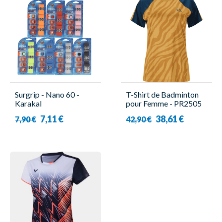
Surgrip - Nano 60 -
T-Shirt de Badminton
Karakal
pour Femme - PR2505
W Or Moutarde - Forza
7,11 €
38,61 €
7,90 €
42,90 €