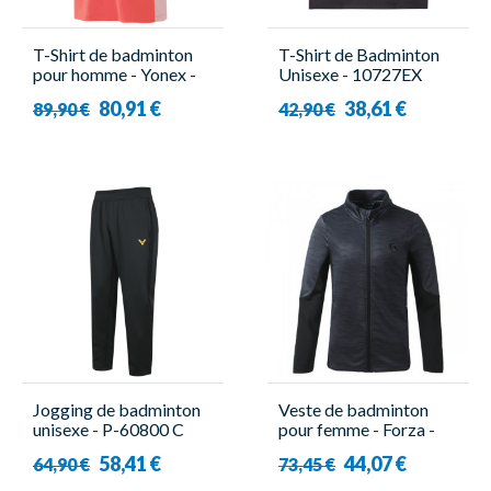
T-Shirt de badminton
T-Shirt de Badminton
pour homme - Yonex -
Unisexe - 10727EX
10634EX Rouge
Noir - Yonex
80,91 €
38,61 €
89,90 €
42,90 €
Jogging de badminton
Veste de badminton
unisexe - P-60800 C
pour femme - Forza -
Noir - Victor
Savoy
58,41 €
44,07 €
64,90 €
73,45 €