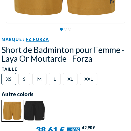
MARQUE :
FZ FORZA
Short de Badminton pour Femme -
Laya Or Moutarde - Forza
TAILLE
XS
S
M
L
XL
XXL
Autre coloris
38,61 €
42,90 €
- 10%