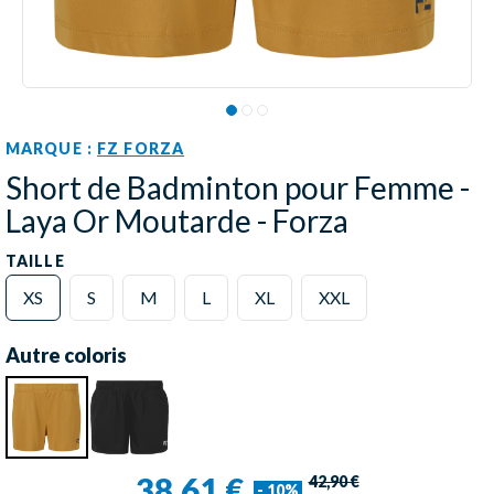
MARQUE :
FZ FORZA
Short de Badminton pour Femme -
Laya Or Moutarde - Forza
TAILLE
XS
S
M
L
XL
XXL
Autre coloris
38,61 €
42,90 €
- 10%