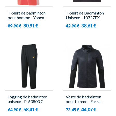
T-Shirt de badminton
T-Shirt de Badminton
pour homme - Yonex -
Unisexe - 10727EX
10634EX Rouge
Noir - Yonex
80,91 €
38,61 €
89,90 €
42,90 €
Jogging de badminton
Veste de badminton
unisexe - P-60800 C
pour femme - Forza -
Noir - Victor
Savoy
58,41 €
44,07 €
64,90 €
73,45 €