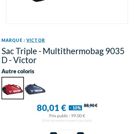
MARQUE :
VICTOR
Sac Triple - Multithermobag 9035
D - Victor
Autre coloris
80,01 €
88,90 €
- 10%
Prix public : 99.00 €
(Prix de vente moyen constaté)