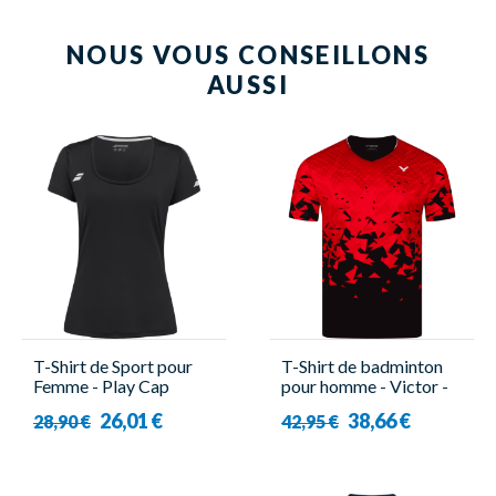
NOUS VOUS CONSEILLONS
AUSSI
T-Shirt de Sport pour
T-Shirt de badminton
Femme - Play Cap
pour homme - Victor -
Sleeve Top Noir -
T-53101 D
26,01 €
38,66 €
28,90 €
42,95 €
Babolat