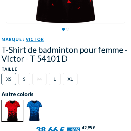
MARQUE :
VICTOR
T-Shirt de badminton pour femme -
Victor - T-54101 D
TAILLE
XS
S
M
L
XL
Autre coloris
38,66 €
42,95 €
- 10%