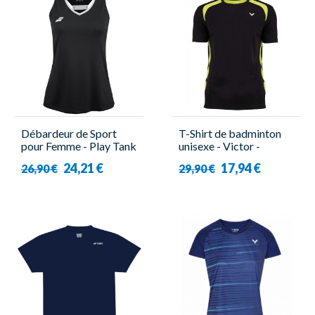
Débardeur de Sport
T-Shirt de badminton
pour Femme - Play Tank
unisexe - Victor -
Top Noir - Babolat
Function 6949
24,21 €
17,94 €
26,90 €
29,90 €