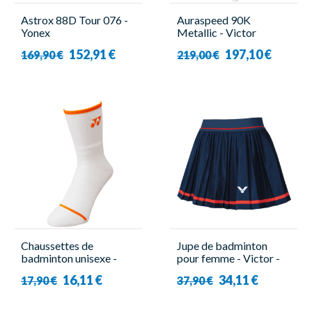
Astrox 88D Tour 076 -
Auraspeed 90K
Yonex
Metallic - Victor
152,91 €
197,10 €
169,90 €
219,00 €
Chaussettes de
Jupe de badminton
badminton unisexe -
pour femme - Victor -
19248YX Viktor
K-51300 B
16,11 €
34,11 €
17,90 €
37,90 €
Axelsen Blanc/Orange -
Yonex