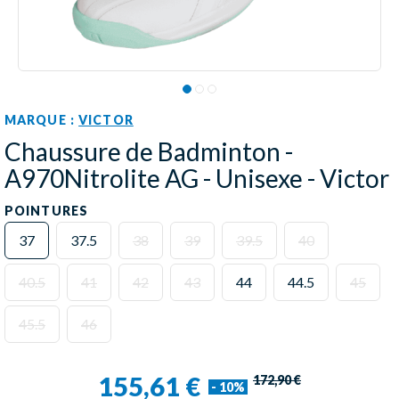
MARQUE :
VICTOR
Chaussure de Badminton -
A970Nitrolite AG - Unisexe - Victor
POINTURES
37
37.5
38
39
39.5
40
40.5
41
42
43
44
44.5
45
45.5
46
155,61 €
172,90 €
- 10%