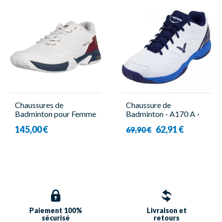
Chaussures de
Chaussure de
Badminton pour Femme
Badminton - A170 A -
- Trust V3 W White -
Unisexe - Victor
145,00 €
62,91 €
69,90 €
Forza
Paiement 100%
Livraison et
sécurisé
retours