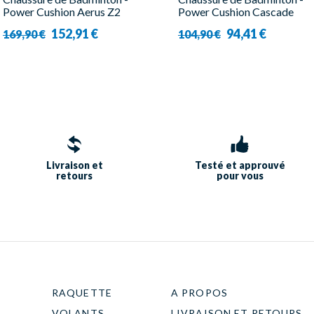
Power Cushion Aerus Z2
Power Cushion Cascade
Rubby Red - Homme -
Accel Gris - Homme -
152,91 €
94,41 €
169,90 €
104,90 €
Yonex
Yonex
Livraison et
Testé et approuvé
retours
pour vous
RAQUETTE
A PROPOS
VOLANTS
LIVRAISON ET RETOURS