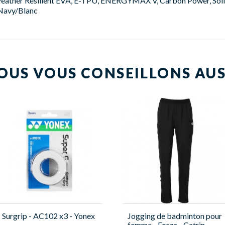
Feather Resilient EVA, E-TPU, ENERGYMAX V, Carbon Power, Soli
Navy/Blanc
OUS VOUS CONSEILLONS AUS
Surgrip - AC102 x3 - Yonex
Jogging de badminton pour
femme - Forza - Catrin