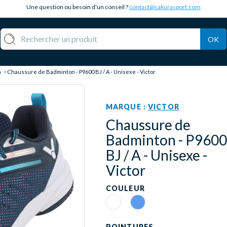
Une question ou besoin d'un conseil ?
contact@sakurasport.com
OK
n
Chaussure de Badminton - P9600 BJ / A - Unisexe - Victor
MARQUE :
VICTOR
Chaussure de
Badminton - P9600
BJ / A - Unisexe -
Victor
COULEUR
Blanc
Bleu
POINTURES