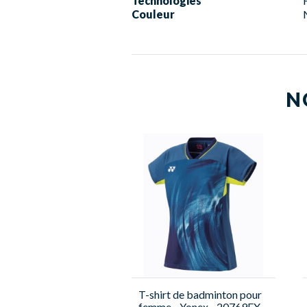
Technologies
Couleur
N
T-shirt de badminton pour
femme - Yonex - 20769EX