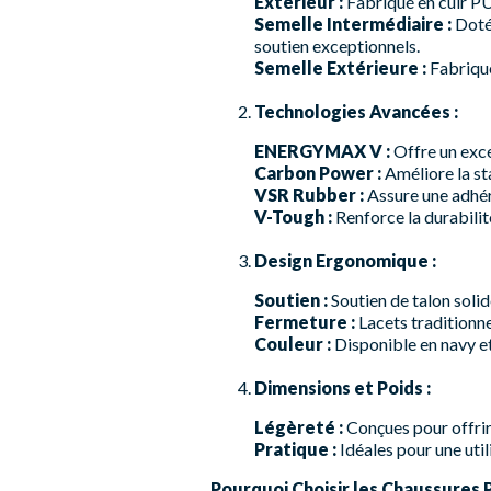
Extérieur :
Fabriqué en cuir PU 
Semelle Intermédiaire :
Doté
soutien exceptionnels.
Semelle Extérieure :
Fabriqué
Technologies Avancées :
ENERGYMAX V :
Offre un exce
Carbon Power :
Améliore la sta
VSR Rubber :
Assure une adhér
V-Tough :
Renforce la durabilit
Design Ergonomique :
Soutien :
Soutien de talon solid
Fermeture :
Lacets traditionne
Couleur :
Disponible en navy e
Dimensions et Poids :
Légèreté :
Conçues pour offrir
Pratique :
Idéales pour une util
Pourquoi Choisir les Chaussures 