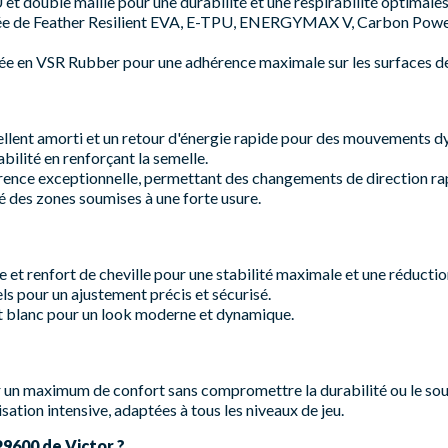
et double maille pour une durabilité et une respirabilité optimales
e de Feather Resilient EVA, E-TPU, ENERGYMAX V, Carbon Power, 
e en VSR Rubber pour une adhérence maximale sur les surfaces d
llent amorti et un retour d'énergie rapide pour des mouvements 
bilité en renforçant la semelle.
ence exceptionnelle, permettant des changements de direction rap
é des zones soumises à une forte usure.
e et renfort de cheville pour une stabilité maximale et une réductio
ls pour un ajustement précis et sécurisé.
t blanc pour un look moderne et dynamique.
 un maximum de confort sans compromettre la durabilité ou le sou
isation intensive, adaptées à tous les niveaux de jeu.
P9600 de Victor ?