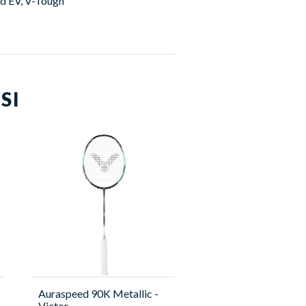
d EV, V-Tough
SI
Auraspeed 90K Metallic -
Victor