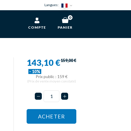
Langues:
0
COMPTE
PANIER
143,10 €
159,00 €
- 10%
Prix public : 159 €
(Prix de vente moyen constaté)
ACHETER