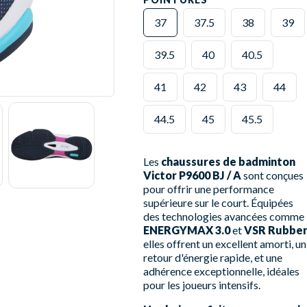
37
37.5
38
39
39.5
40
40.5
41
42
43
44
44.5
45
45.5
Les
chaussures de badminton
Victor P9600 BJ / A
sont conçues
pour offrir une performance
supérieure sur le court. Équipées
des technologies avancées comme
ENERGYMAX 3.0
et
VSR Rubbe
elles offrent un excellent amorti, un
retour d'énergie rapide, et une
adhérence exceptionnelle, idéales
pour les joueurs intensifs.