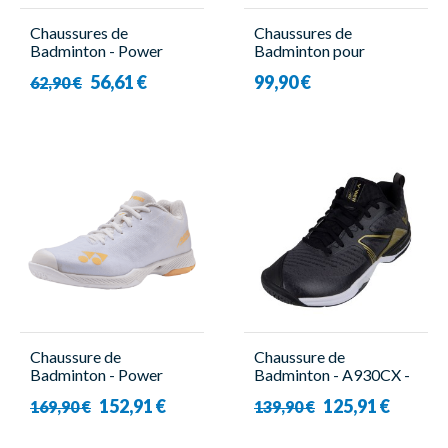
Chaussures de
Chaussures de
Badminton - Power
Badminton pour
Cushion Strider Flow
Homme - Shadow Spirit
56,61 €
99,90 €
62,90 €
Blanc/Menthe - Enfant
2 Men Noir/Cyan -
- Yonex
Babolat
Chaussure de
Chaussure de
Badminton - Power
Badminton - A930CX -
Cushion Aerus Z2
Homme - Victor
152,91 €
125,91 €
169,90 €
139,90 €
Blanc/Orange - Femme
- Yonex