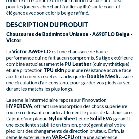
robuste et respirante offre un maintien sécurisant, idéal
pour les joueurs cherchant à allier agilité sur le court et
élégance avec son coloris beige raffiné.
DESCRIPTION DU PRODUIT
Chaussures de Badminton Unisexe - A690F LO Beige -
Victor
La
Victor A690F LO
est une chaussure de haute
performance qui ne fait aucun compromis. Sa tige extérieure
combine astucieusement le
PU Leather
(cuir synthétique)
et une protection
TPU skin
pour une résistance accrue face
aux frottements répétés, tandis que le
Double Mesh
assure
une circulation d'air constante pour garder vos pieds au sec
durant les matchs les plus longs.
La semelle intermédiaire repose sur l'innovation
HYPEREVA
, offrant une absorption des chocs supérieure
tout en réduisant considérablement le poids de la chaussure.
L'ajout d'une plaque
Nylon Sheet
et de
Solid EVA
garantit
une excellente stabilité en torsion, protégeant ainsi votre
pied lors des changements de direction brutaux. Enfin, la
semelle extérieure en
VAR-CPU
offre une adhérence