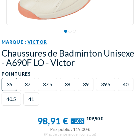
MARQUE :
VICTOR
Chaussures de Badminton Unisexe
- A690F LO - Victor
POINTURES
36
37
37.5
38
39
39.5
40
40.5
41
98,91 €
109,90 €
- 10%
Prix public : 119.00 €
(Prix de vente moyen constaté)