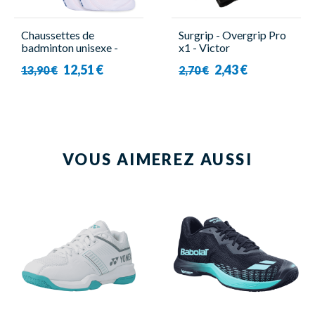
Chaussettes de
Surgrip - Overgrip Pro
badminton unisexe -
x1 - Victor
Victor - Indoor
12,51 €
2,43 €
13,90 €
2,70 €
Performance ( x2 )
VOUS AIMEREZ AUSSI