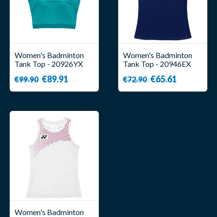
Women's Badminton
Women's Badminton
Tank Top - 20926YX
Tank Top - 20946EX
Turquoise - Yonex
Navy - Yonex
€89.91
€65.61
€99.90
€72.90
Women's Badminton