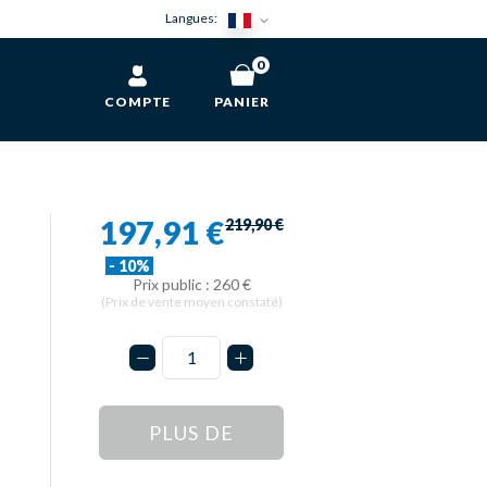
Langues:
0
COMPTE
PANIER
197,91 €
219,90 €
- 10%
Prix public : 260 €
(Prix de vente moyen constaté)
PLUS DE
STOCK