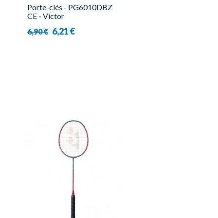
Porte-clés - PG6010DBZ
CE - Victor
6,21 €
6,90 €