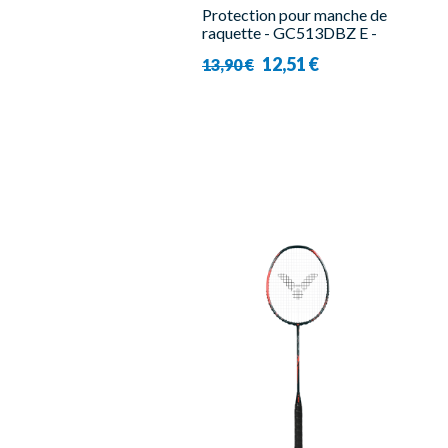
Protection pour manche de
raquette - GC513DBZ E -
Victor
12,51 €
13,90 €