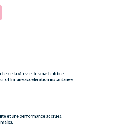
he de la vitesse de smash ultime.
r offrir une accélération instantanée
lité et une performance accrues.
imales.