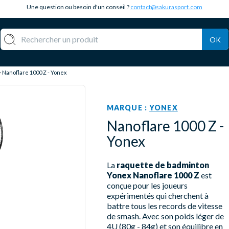
Une question ou besoin d'un conseil ?
contact@sakurasport.com
OK
Nanoflare 1000 Z - Yonex
MARQUE :
YONEX
Nanoflare 1000 Z -
Yonex
La
raquette de badminton
Yonex Nanoflare 1000 Z
est
conçue pour les joueurs
expérimentés qui cherchent à
battre tous les records de vitesse
de smash. Avec son poids léger de
4U (80g - 84g) et son équilibre en