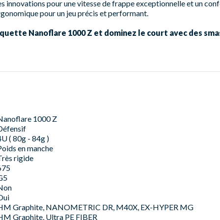
s innovations pour une vitesse de frappe exceptionnelle et un conf
rgonomique pour un jeu précis et performant.
uette Nanoflare 1000 Z et dominez le court avec des smas
Nanoflare 1000 Z
Défensif
4U ( 80g - 84g )
Poids en manche
Très rigide
675
G5
Non
Oui
HM Graphite, NANOMETRIC DR, M40X, EX-HYPER MG
HM Graphite, Ultra PE FIBER