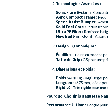
Technologies Avancées :
Sonic Flare System :
Concentre
Aero Compact Frame :
Réduit
Speed Assist Bumper :
Amélio
Solid Feel Core :
Réduit les vi
Ultra PE Fiber :
Renforce la rig
New Built-in T-Joint :
Assure u
Design Ergonomique :
Équilibre :
Poids en manche pou
Taille de Grip :
G5 pour une pri
Dimensions et Poids :
Poids :
4U (80g - 84g), léger po
Longueur :
675 mm, idéale pour
Rigidité :
Très rigide pour une
Pourquoi Choisir la Raquette Nan
Performance Ultime :
Conçue pour d