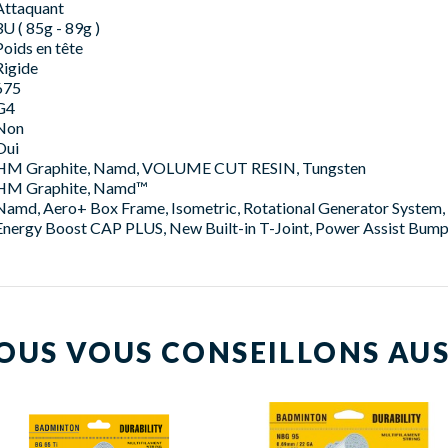
Attaquant
3U ( 85g - 89g )
Poids en tête
Rigide
675
G4
Non
Oui
HM Graphite, Namd, VOLUME CUT RESIN, Tungsten
HM Graphite, Namd™
Namd, Aero+ Box Frame, Isometric, Rotational Generator System, So
Energy Boost CAP PLUS, New Built-in T-Joint, Power Assist Bum
OUS VOUS CONSEILLONS AUS