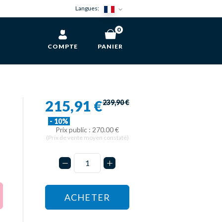
Langues:
0
COMPTE
PANIER
215,91 €
239,90 €
- 10%
Prix public : 270.00 €
(Prix de vente moyen constaté)
ACHETER