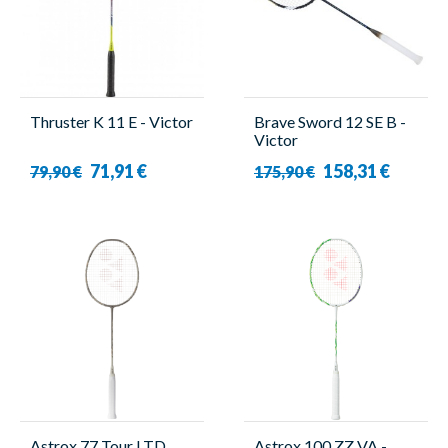
Thruster K 11 E - Victor
Brave Sword 12 SE B -
Victor
71,91 €
158,31 €
79,90 €
175,90 €
Astrox 77 Tour LTD
Astrox 100 ZZ VA -