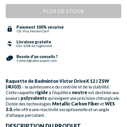
PLUS DE STOCK
Paiement 100% sécurisé
CB, Visa, MasterCard
Livraison gratuite
Dès 100€ de règlement
Besoin d’un conseils ?
Contact@sakurasport.com
Raquette de Badminton Victor DriveX 12 J ZSW
(4UG5)
– la quintessence du contrôle et de la stabilité.
Cette raquette
rigide
à l'équilibre
neutre
est destinée aux
joueurs
polyvalents
qui exigent une précision chirurgicale.
Dotée des technologies
Metallic Carbon Fiber
et
WES
3.0
, elle offre une réactivité exceptionnelle et un angle
d'attaque percutant.
DESCRIPTION DU PRODUIT