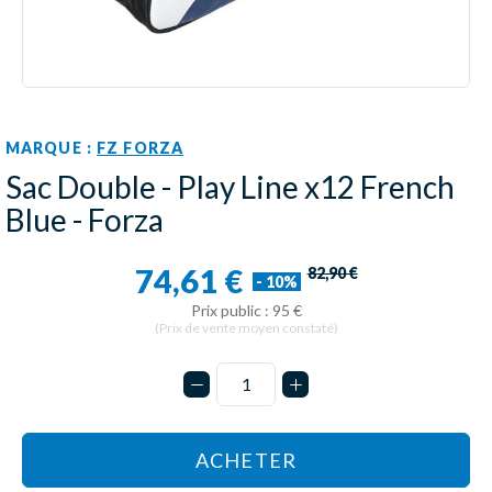
MARQUE :
FZ FORZA
Sac Double - Play Line x12 French
Blue - Forza
74,61 €
82,90 €
- 10%
Prix public : 95 €
(Prix de vente moyen constaté)
ACHETER