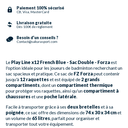
Paiement 100% sécurisé
CB, Visa, MasterCard
Livraison gratuite
Dès 100€ de règlement
Besoin d’un conseils ?
Contact@sakurasport.com
Le
Play Line x12 French Blue - Sac Double - Forza
est
l'option idéale pour les joueurs de badminton recherchant un
sac spacieux et pratique. Ce sac de
FZ Forza
peut contenir
jusqu'à
12 raquettes
et est équipé de
2 grands
compartiments
, dont un
compartiment thermique
pour protéger vos raquettes, ainsi qu'un
compartiment à
chaussures
et une
poche latérale
.
Facile à transporter grâce à ses
deux bretelles
et à sa
poignée
, ce sac offre des dimensions de
74 x 30 x 34 cm
et
un volume de
65 litres
, parfait pour organiser et
transporter tout votre équipement.