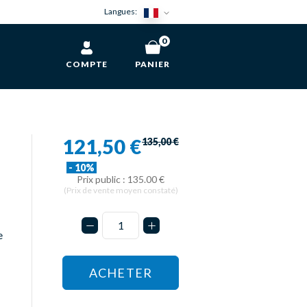
Langues:
0
COMPTE
PANIER
121,50 €
135,00 €
- 10%
Prix public : 135.00 €
(Prix de vente moyen constaté)
e
ACHETER