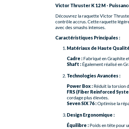
Victor Thruster K 12 M - Puissan
Découvrez la raquette Victor Thruster
contrôle accrus. Cette raquette légère
avec des smashs intenses.
Caractéristiques Principales :
Matériaux de Haute Qualité
Cadre :
Fabriqué en Graphite et 
Shaft :
Également réalisé en Gra
Technologies Avancées :
Power Box :
Réduit la torsion 
FRS (Fiber Reinforced Syste
cordage plus élevées.
Seven SIX 76 :
Optimise la répar
Design Ergonomique :
Équilibre :
Poids en tête pour 