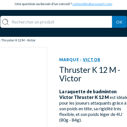
Une question ou besoin d'un conseil ?
contact@sakurasport.com
OK
Thruster K 12 M - Victor
MARQUE :
VICTOR
Thruster K 12 M -
Victor
La raquette de badminton
Victor Thruster K 12 M
est idéal
pour les joueurs attaquants grâce à
son poids en tête, sa rigidité très
flexible, et son poids léger de 4U
(80g - 84g).