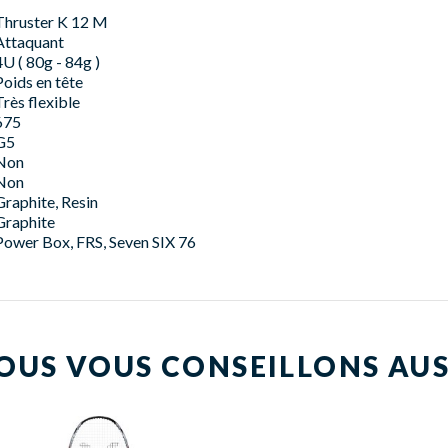
Thruster K 12 M
Attaquant
4U ( 80g - 84g )
Poids en tête
Très flexible
675
G5
Non
Non
Graphite, Resin
Graphite
Power Box, FRS, Seven SIX 76
OUS VOUS CONSEILLONS AUS