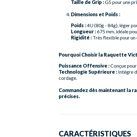
Taille de Grip :
G5 pour une pri
Dimensions et Poids :
Poids :
4U (80g - 84g), léger po
Longueur :
675 mm, idéale pour
Rigidité :
Très flexible pour un 
Pourquoi Choisir la Raquette Vic
Puissance Offensive :
Conçue pour l
Technologie Supérieure :
Intègre d
cordage.
Commandez dès maintenant la raq
précises.
CARACTÉRISTIQUES