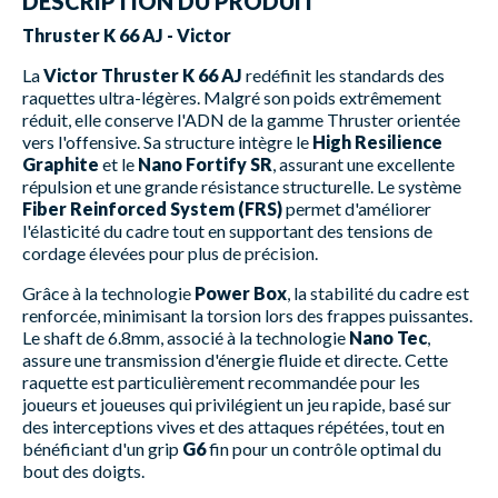
DESCRIPTION DU PRODUIT
Thruster K 66 AJ - Victor
La
Victor Thruster K 66 AJ
redéfinit les standards des
raquettes ultra-légères. Malgré son poids extrêmement
réduit, elle conserve l'ADN de la gamme Thruster orientée
vers l'offensive. Sa structure intègre le
High Resilience
Graphite
et le
Nano Fortify SR
, assurant une excellente
répulsion et une grande résistance structurelle. Le système
Fiber Reinforced System (FRS)
permet d'améliorer
l'élasticité du cadre tout en supportant des tensions de
cordage élevées pour plus de précision.
Grâce à la technologie
Power Box
, la stabilité du cadre est
renforcée, minimisant la torsion lors des frappes puissantes.
Le shaft de 6.8mm, associé à la technologie
Nano Tec
,
assure une transmission d'énergie fluide et directe. Cette
raquette est particulièrement recommandée pour les
joueurs et joueuses qui privilégient un jeu rapide, basé sur
des interceptions vives et des attaques répétées, tout en
bénéficiant d'un grip
G6
fin pour un contrôle optimal du
bout des doigts.