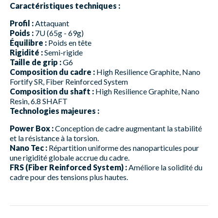
Caractéristiques techniques :
Profil :
Attaquant
Poids :
7U (65g - 69g)
Équilibre :
Poids en tête
Rigidité :
Semi-rigide
Taille de grip :
G6
Composition du cadre :
High Resilience Graphite, Nano
Fortify SR, Fiber Reinforced System
Composition du shaft :
High Resilience Graphite, Nano
Resin, 6.8 SHAFT
Technologies majeures :
Power Box :
Conception de cadre augmentant la stabilité
et la résistance à la torsion.
Nano Tec :
Répartition uniforme des nanoparticules pour
une rigidité globale accrue du cadre.
FRS (Fiber Reinforced System) :
Améliore la solidité du
cadre pour des tensions plus hautes.