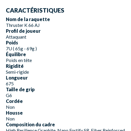
CARACTÉRISTIQUES
Nom de la raquette
Thruster K 66 AJ
Profil de joueur
Attaquant
Poids
7U ( 65g - 69g )
Équilibre
Poids en tête
Rigidité
Semi-rigide
Longueur
675
Taille de grip
G6
Cordée
Non
Housse
Non
Composition du cadre
High Resilience Graphite, Nano Fortify SR, Fiber Reinforced