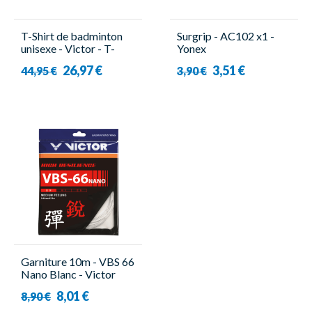
T-Shirt de badminton
Surgrip - AC102 x1 -
unisexe - Victor - T-
Yonex
30002 A/B
26,97 €
3,51 €
44,95 €
3,90 €
Garniture 10m - VBS 66
Nano Blanc - Victor
8,01 €
8,90 €