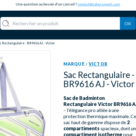
Une question ou besoin d'un conseil ?
contact@sakurasport.com
OK
c Rectangulaire - BR9616 AJ - Victor
MARQUE :
VICTOR
Sac Rectangulaire -
BR9616 AJ - Victor
Sac de Badminton
Rectangulaire Victor BR9616 A
– l'élégance pro alliée à une
protection thermique maximale. C
sac haut de gamme dispose de
2
compartiments
spacieux, dont un
compartiment isotherme
pour