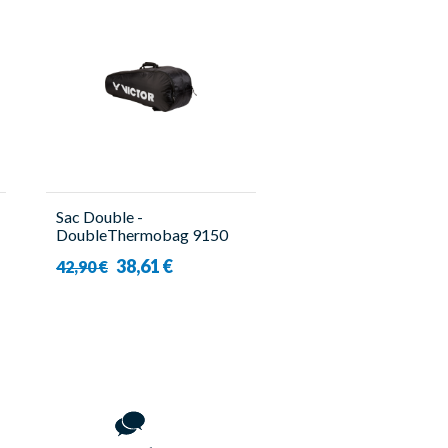
Sac Double -
DoubleThermobag 9150
Noir - Victor
38,61 €
42,90 €