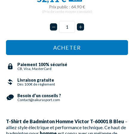
Prix public : 64.90 €
(Prix de vente moyen constaté)
ACHETER
Paiement 100% sécurisé
CB, Visa, MasterCard
Livraison gratuite
Dès 100€ de règlement
Besoin d’un conseils ?
Contact@sakurasport.com
T-Shirt de Badminton Homme Victor T-60001 B Bleu
–
alliez style électrique et performance technique. Ce haut de
badminton pour
homme
est conçu avec un mélange de