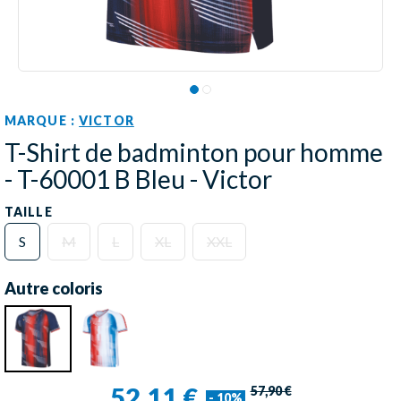
MARQUE :
VICTOR
T-Shirt de badminton pour homme
- T-60001 B Bleu - Victor
TAILLE
S
M
L
XL
XXL
Autre coloris
52,11 €
57,90 €
- 10%