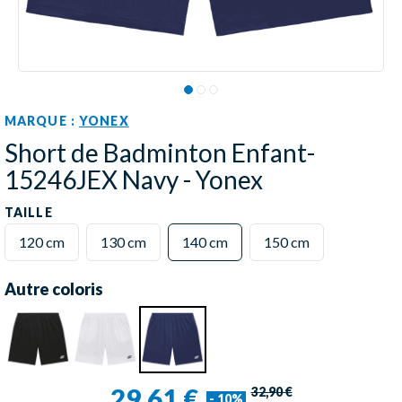
MARQUE :
YONEX
Short de Badminton Enfant-
15246JEX Navy - Yonex
TAILLE
120 cm
130 cm
140 cm
150 cm
Autre coloris
29,61 €
32,90 €
- 10%