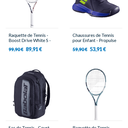
Raquette de Tennis -
Chaussures de Tennis
Boost Drive White S -
pour Enfant - Propulse
Babolat
Jr All Court 3 Boy -
89,91 €
53,91 €
99,90 €
59,90 €
Babolat
Sac de Tennis - Court
Raquette de Tennis -