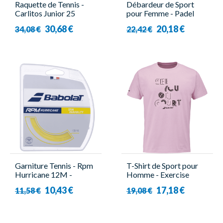
Raquette de Tennis -
Débardeur de Sport
Carlitos Junior 25
pour Femme - Padel
Strung - Babolat
Tank Woman - Babolat
30,68 €
20,18 €
34,08 €
22,42 €
Garniture Tennis - Rpm
T-Shirt de Sport pour
Hurricane 12M -
Homme - Exercise
Babolat
Message Tee Men Rose
10,43 €
17,18 €
11,58 €
19,08 €
- Babolat