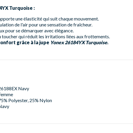
84YX Turquoise :
pporte une élasticité qui suit chaque mouvement.
ulation de l'air pour une sensation de fraîcheur.
ux pour se démarquer avec élégance.
oucher qui réduit les irritations liées aux frottements.
confort grâce à la jupe
Yonex 26184YX Turquoise
.
26188EX Navy
Femme
75% Polyester, 25% Nylon
Navy