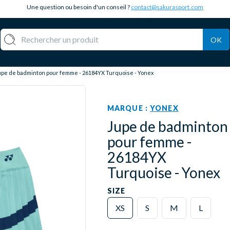
Une question ou besoin d'un conseil ?
contact@sakurasport.com
OK
upe de badminton pour femme - 26184YX Turquoise - Yonex
MARQUE :
YONEX
Jupe de badminton
pour femme -
26184YX
Turquoise - Yonex
SIZE
XS
S
M
L