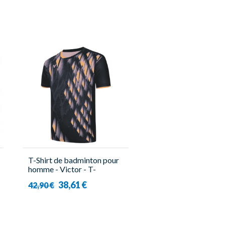
T-Shirt de badminton pour
homme - Victor - T-
45000TD C
38,61 €
42,90 €