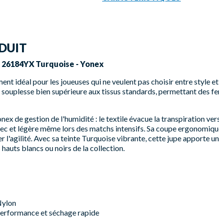
DUIT
 26184YX Turquoise - Yonex
ent idéal pour les joueuses qui ne veulent pas choisir entre style e
souplesse bien supérieure aux tissus standards, permettant des fe
ex de gestion de l'humidité : le textile évacue la transpiration vers
sec et légère même lors des matchs intensifs. Sa coupe ergonomique
er l'agilité. Avec sa teinte Turquoise vibrante, cette jupe apporte 
hauts blancs ou noirs de la collection.
Nylon
performance et séchage rapide