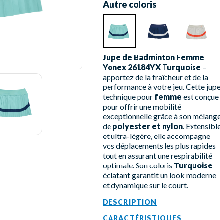
Autre coloris
Jupe de Badminton Femme
Yonex 26184YX Turquoise
–
apportez de la fraîcheur et de la
performance à votre jeu. Cette jup
technique pour
femme
est conçue
pour offrir une mobilité
exceptionnelle grâce à son mélang
de
polyester et nylon
. Extensibl
et ultra-légère, elle accompagne
vos déplacements les plus rapides
tout en assurant une respirabilité
optimale. Son coloris
Turquoise
éclatant garantit un look moderne
et dynamique sur le court.
DESCRIPTION
CARACTÉRISTIQUES