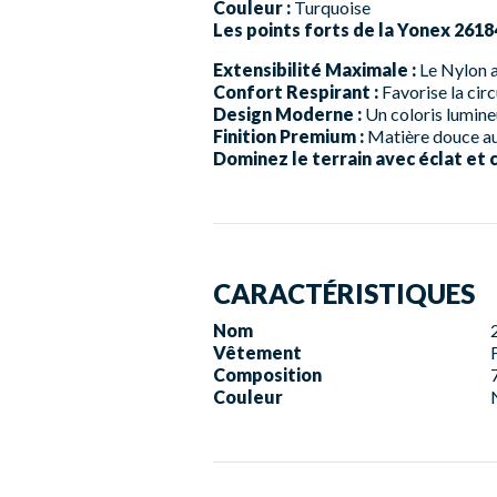
Couleur :
Turquoise
Les points forts de la Yonex 261
Extensibilité Maximale :
Le Nylon a
Confort Respirant :
Favorise la circ
Design Moderne :
Un coloris lumine
Finition Premium :
Matière douce au t
Dominez le terrain avec éclat et 
CARACTÉRISTIQUES
Nom
Vêtement
Composition
Couleur