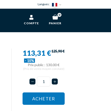
Langues:
0
COMPTE
PANIER
113,31 €
125,90 €
- 10%
Prix public : 130.00 €
(Prix de vente moyen constaté)
ACHETER