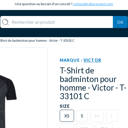
Une question ou besoin d'un conseil ?
contact@sakurasport.com
OK
Shirt de badminton pour homme - Victor - T-33101 C
MARQUE :
VICTOR
T-Shirt de
badminton pour
homme - Victor - T-
33101 C
SIZE
XS
S
M
L