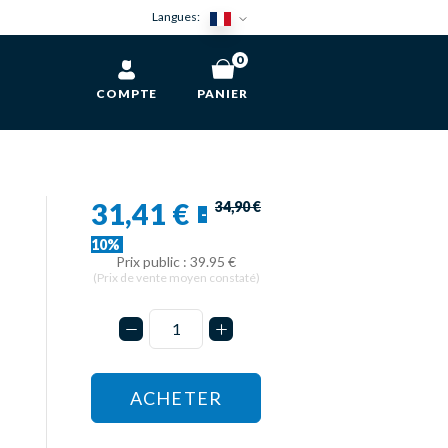
Langues:
0
COMPTE
PANIER
31,41 €
34,90 €
-
10%
Prix public : 39.95 €
(Prix de vente moyen constaté)
ACHETER