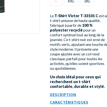
XL
XXL
3XL
Le
T-Shirt Victor T-33101 C
est u
t-shirt unisexe de haute qualité,
fabriqué à partir de
100 %
polyester recyclé
pour un
confort optimal tout au long de la
journée. Ce t-shirt noir est orné de
motifs verts, ajoutant une touche d
style moderne. Il présente une
coupe ajustée avec un col rond
classique, parfait pour toutes les
activités, qu'elles soient sportives
ou quotidiennes.
Un choix idéal pour ceux qui
recherchent un t-shirt
confortable, durable et stylé.
DESCRIPTION
CARACTÉRISTIQUES