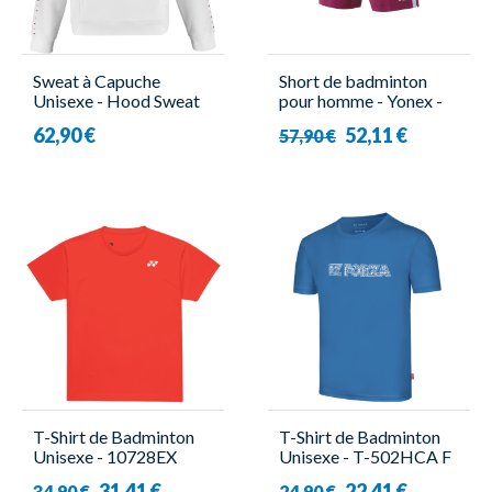
Sweat à Capuche
Short de badminton
Unisexe - Hood Sweat
pour homme - Yonex -
Lebron Blanc - Babolat
15166EX
62,90 €
52,11 €
57,90 €
T-Shirt de Badminton
T-Shirt de Badminton
Unisexe - 10728EX
Unisexe - T-502HCA F
Orange - Yonex
- Forza
31,41 €
22,41 €
34,90 €
24,90 €