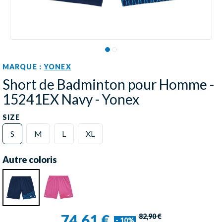
MARQUE :
YONEX
Short de Badminton pour Homme -
15241EX Navy - Yonex
SIZE
S
M
L
XL
Autre coloris
74,61 €
82,90 €
- 10%