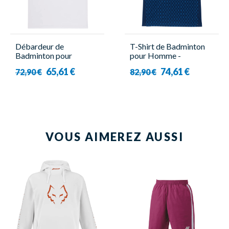
Débardeur de
T-Shirt de Badminton
Badminton pour
pour Homme -
Homme - 10715EX
10713EX Navy - Yonex
65,61 €
74,61 €
72,90 €
82,90 €
Blanc - Yonex
VOUS AIMEREZ AUSSI