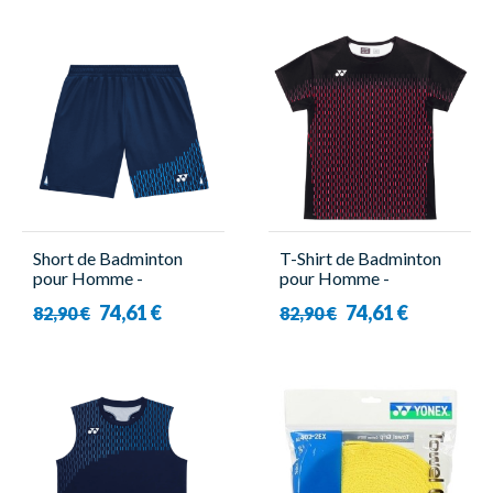
Short de Badminton
T-Shirt de Badminton
pour Homme -
pour Homme -
15241EX Navy - Yonex
10713EX Noir/Rouge -
74,61 €
74,61 €
82,90 €
82,90 €
Yonex