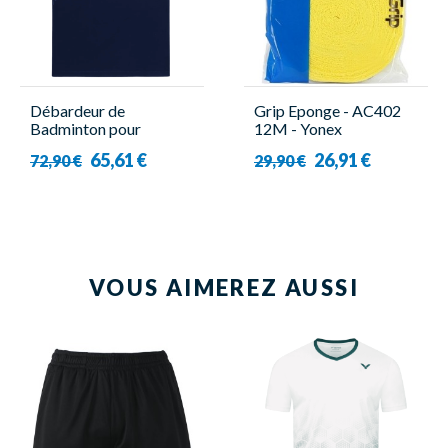
Débardeur de
Grip Eponge - AC402
Badminton pour
12M - Yonex
Homme - 10715EX
65,61 €
26,91 €
72,90 €
29,90 €
Navy - Yonex
VOUS AIMEREZ AUSSI