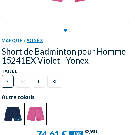
MARQUE :
YONEX
Short de Badminton pour Homme -
15241EX Violet - Yonex
TAILLE
S
M
L
XL
Autre coloris
74,61 €
82,90 €
- 10%