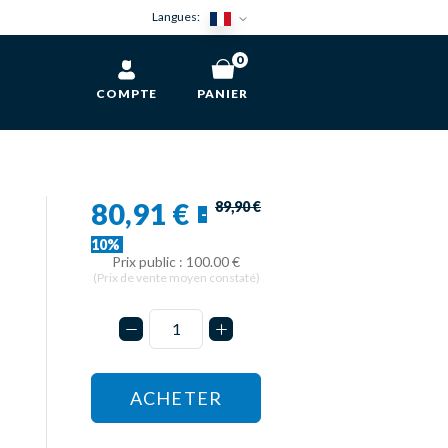
Langues:
0
COMPTE
PANIER
80,91 €
89,90 €
-
10%
Prix public : 100.00 €
(Prix de vente moyen constaté)
ACHETER