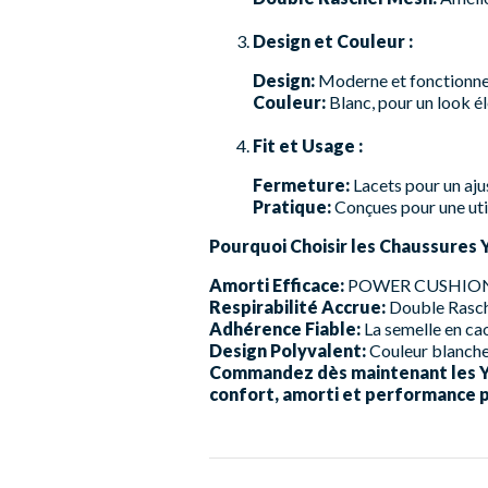
Design et Couleur :
Design:
Moderne et fonctionnel,
Couleur:
Blanc, pour un look él
Fit et Usage :
Fermeture:
Lacets pour un aju
Pratique:
Conçues pour une util
Pourquoi Choisir les Chaussures 
Amorti Efficace:
POWER CUSHION ass
Respirabilité Accrue:
Double Rasche
Adhérence Fiable:
La semelle en cao
Design Polyvalent:
Couleur blanche 
Commandez dès maintenant les Yo
confort, amorti et performance p