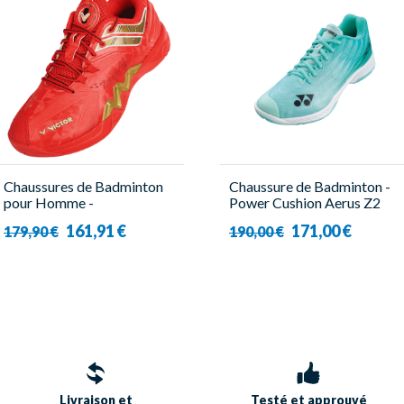
Chaussures de Badminton
Chaussure de Badminton -
pour Homme -
Power Cushion Aerus Z2
P85000NLiteZSW DX -
Mint - Femme - Yonex
161,91 €
171,00 €
179,90 €
190,00 €
Victor
Livraison et
Testé et approuvé