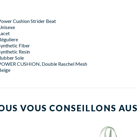
Power Cushion Strider Beat
Unisexe
Lacet
Réguliere
Synthetic Fiber
Synthetic Resin
Rubber Sole
POWER CUSHION, Double Raschel Mesh
Beige
OUS VOUS CONSEILLONS AUS