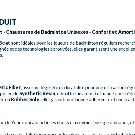
DUIT
t - Chaussures de Badminton Unisexes - Confort et Amorti
 Beat
sont idéales pour les joueurs de badminton réguliers recher
née et des technologies éprouvées, elles garantissent une excelle
s.
tic Fiber
, assurant légèreté et durabilité pour une utilisation régu
posée de
Synthetic Resin
, elle offre un amorti efficace pour réd
ée en
Rubber Sole
, elle garantit une bonne adhérence et une tracti
e de Yonex qui absorbe les chocs et renvoie l'énergie d'impact, offr
e la respirabilité pour garder les pieds frais et secs pendant le jeu